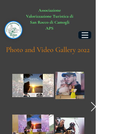
Associazione
Valorizzazione Turistica di
San Rocco di Camogli
APS
Photo and Video Gallery 2022