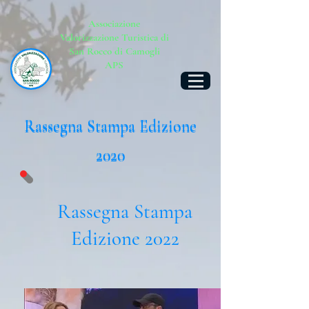
Associazione
Valorizzazione Turistica di
San Rocco di Camogli
APS
Rassegna Stampa Edizione
Rassegna Stampa Edizione
2020
2020
Rassegna Stampa
Edizione 2022