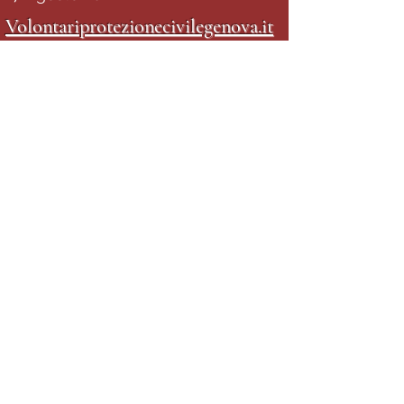
Volontariprotezionecivilegenova.it
18 Agosto 2021
Tgcom24.mediaset.it
26 Settembre 2021
Ildolomiti.it
27 Settembre 2021
La Stampa - La Zampa.it
27 Settembre 2021
B
flash -
ANCA
Banca di Piacenza
Settembre 2021 - N.196
(articolo a pag. 24)
"Due occhi per chi non vede"
Servizio Cani Guida Lions -