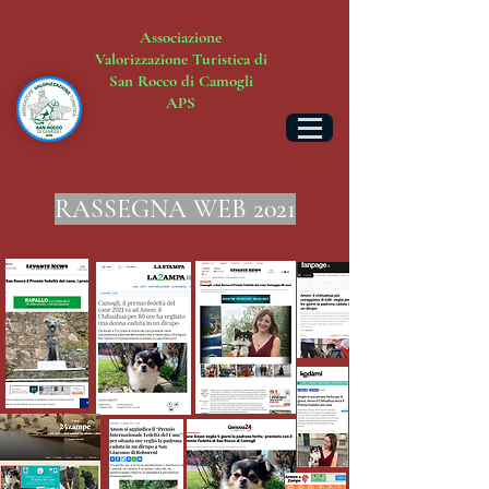
Associazione
Valorizzazione Turistica di
San Rocco di Camogli
APS
RASSEGNA WEB 2021